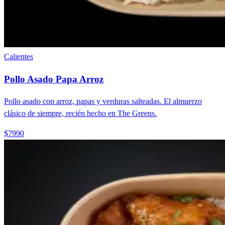
Calientes
Pollo Asado Papa Arroz
Pollo asado con arroz, papas y verduras salteadas. El almuerzo
clásico de siempre, recién hecho en The Greens.
$7990