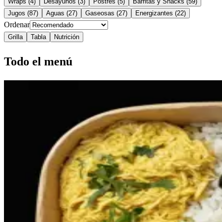
Wraps
(
4
)
Desayunos
(
3
)
Postres
(
5
)
Barritas y Snacks
(
59
)
Jugos
(
87
)
Aguas
(
27
)
Gaseosas
(
27
)
Energizantes
(
22
)
Ordenar
Grilla
Tabla
Nutrición
Todo el menú