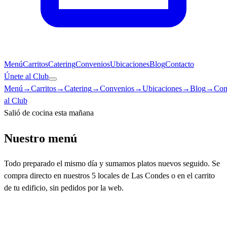
Menú
Carritos
Catering
Convenios
Ubicaciones
Blog
Contacto
Únete al Club
Menú
→
Carritos
→
Catering
→
Convenios
→
Ubicaciones
→
Blog
→
Con
al Club
Salió de cocina esta mañana
Nuestro menú
Todo preparado el mismo día y sumamos platos nuevos seguido. Se
compra directo en nuestros 5 locales de Las Condes o en el carrito
de tu edificio, sin pedidos por la web.