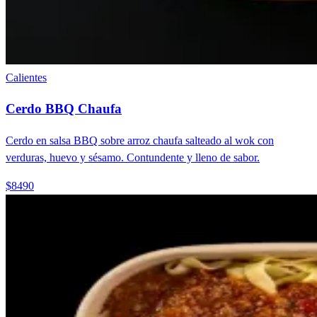
Calientes
Cerdo BBQ Chaufa
Cerdo en salsa BBQ sobre arroz chaufa salteado al wok con
verduras, huevo y sésamo. Contundente y lleno de sabor.
$8490