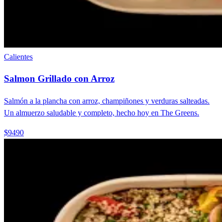
Calientes
Salmon Grillado con Arroz
Salmón a la plancha con arroz, champiñones y verduras salteadas.
Un almuerzo saludable y completo, hecho hoy en The Greens.
$9490