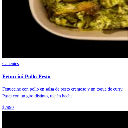
Calientes
Fetuccini Pollo Pesto
Fettuccine con pollo en salsa de pesto cremoso y un toque de curry.
Pasta con un giro distinto, recién hecha.
$7990