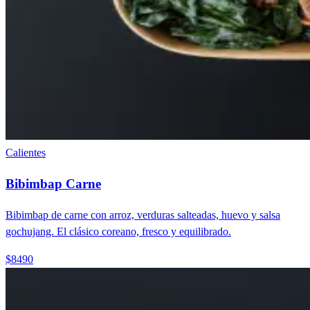
Calientes
Bibimbap Carne
Bibimbap de carne con arroz, verduras salteadas, huevo y salsa
gochujang. El clásico coreano, fresco y equilibrado.
$8490