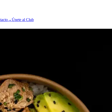
tacto
→
Únete al Club