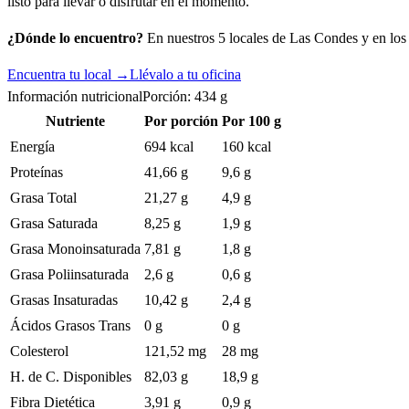
listo para llevar o disfrutar en el momento.
¿Dónde lo encuentro?
En nuestros 5 locales de Las Condes y en los c
Encuentra tu local →
Llévalo a tu oficina
Información nutricional
Porción:
434
g
Nutriente
Por porción
Por 100 g
Energía
694 kcal
160 kcal
Proteínas
41,66 g
9,6 g
Grasa Total
21,27 g
4,9 g
Grasa Saturada
8,25 g
1,9 g
Grasa Monoinsaturada
7,81 g
1,8 g
Grasa Poliinsaturada
2,6 g
0,6 g
Grasas Insaturadas
10,42 g
2,4 g
Ácidos Grasos Trans
0 g
0 g
Colesterol
121,52 mg
28 mg
H. de C. Disponibles
82,03 g
18,9 g
Fibra Dietética
3,91 g
0,9 g