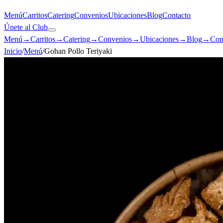
Menú
Carritos
Catering
Convenios
Ubicaciones
Blog
Contacto
Únete al Club
Menú
→
Carritos
→
Catering
→
Convenios
→
Ubicaciones
→
Blog
→
Con
Inicio
/
Menú
/
Gohan Pollo Teriyaki