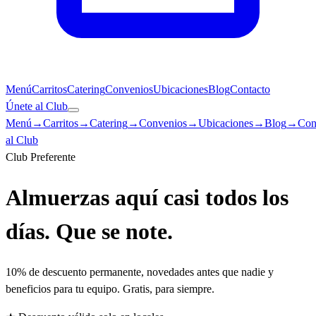
Menú
Carritos
Catering
Convenios
Ubicaciones
Blog
Contacto
Únete al Club
Menú
→
Carritos
→
Catering
→
Convenios
→
Ubicaciones
→
Blog
→
Con
al Club
Club Preferente
Almuerzas aquí casi todos los
días. Que se note.
10% de descuento permanente, novedades antes que nadie y
beneficios para tu equipo. Gratis, para siempre.