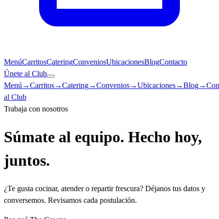
Menú
Carritos
Catering
Convenios
Ubicaciones
Blog
Contacto
Únete al Club
Menú
→
Carritos
→
Catering
→
Convenios
→
Ubicaciones
→
Blog
→
Con
al Club
Trabaja con nosotros
Súmate al equipo.
Hecho hoy,
juntos.
¿Te gusta cocinar, atender o repartir frescura? Déjanos tus datos y
conversemos. Revisamos cada postulación.