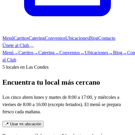
Menú
Carritos
Catering
Convenios
Ubicaciones
Blog
Contacto
Únete al Club
Menú
→
Carritos
→
Catering
→
Convenios
→
Ubicaciones
→
Blog
→
Con
al Club
5 locales en Las Condes
Encuentra tu local más cercano
Los cinco abren lunes y martes de 8:00 a 17:00, y miércoles a
viernes de 8:00 a 16:00 (excepto feriados). El menú se prepara
fresco cada mañana.
📍 Usar mi ubicación