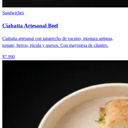
Sandwiches
Ciabatta Artesanal Beef
Ciabatta artesanal con tapapecho de vacuno, mostaza antigua,
tomate, berros, rúcula y quesos. Con mayonesa de cilantro.
$7.990