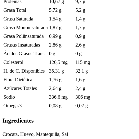
Proteínas
10,67 g
9,7 g
Grasa Total
5,72 g
5,2 g
Grasa Saturada
1,54 g
1,4 g
Grasa Monoinsaturada
1,87 g
1,7 g
Grasa Poliinsaturada
0,99 g
0,9 g
Grasas Insaturadas
2,86 g
2,6 g
Ácidos Grasos Trans
0 g
0 g
Colesterol
126,5 mg
115 mg
H. de C. Disponibles
35,31 g
32,1 g
Fibra Dietética
1,76 g
1,6 g
Azúcares Totales
2,64 g
2,4 g
Sodio
336,6 mg
306 mg
Omega-3
0,08 g
0,07 g
Ingredientes
Crocata, Huevo, Mantequilla, Sal