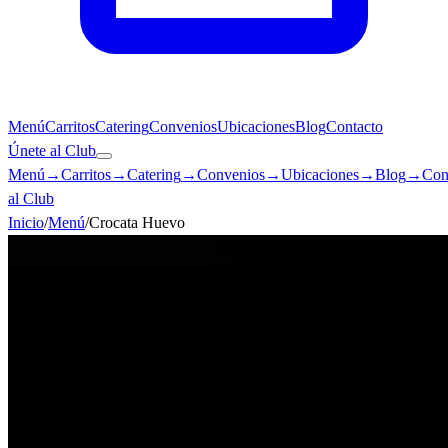
Menú
Carritos
Catering
Convenios
Ubicaciones
Blog
Contacto
Únete al Club
Menú
→
Carritos
→
Catering
→
Convenios
→
Ubicaciones
→
Blog
→
Con
al Club
Inicio
/
Menú
/
Crocata Huevo