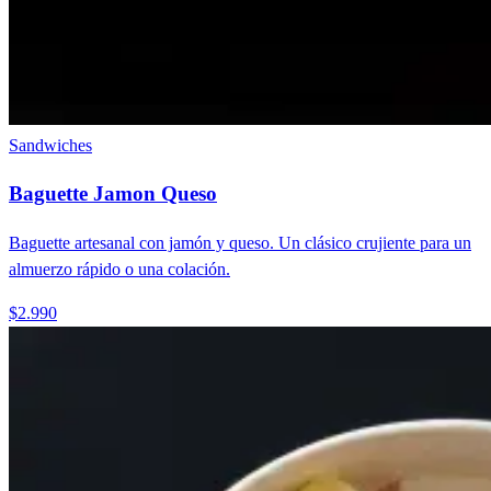
Sandwiches
Baguette Jamon Queso
Baguette artesanal con jamón y queso. Un clásico crujiente para un
almuerzo rápido o una colación.
$2.990