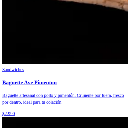
Sandwiches
Baguette Ave Pimenton
Baguette artesanal con pollo y pimentón. Crujiente por fuera, fresco
por dentro, ideal para tu colación.
$2.990