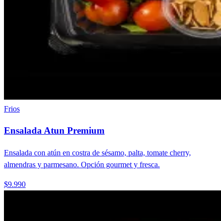
Frios
Ensalada Atun Premium
Ensalada con atún en costra de sésamo, palta, tomate cherry,
almendras y parmesano. Opción gourmet y fresca.
$9.990