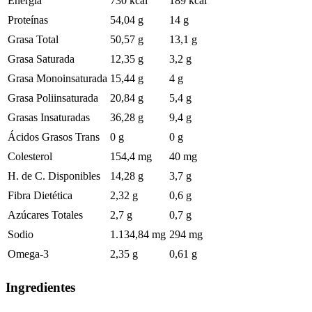
Energía
730 kcal
189 kcal
Proteínas
54,04 g
14 g
Grasa Total
50,57 g
13,1 g
Grasa Saturada
12,35 g
3,2 g
Grasa Monoinsaturada
15,44 g
4 g
Grasa Poliinsaturada
20,84 g
5,4 g
Grasas Insaturadas
36,28 g
9,4 g
Ácidos Grasos Trans
0 g
0 g
Colesterol
154,4 mg
40 mg
H. de C. Disponibles
14,28 g
3,7 g
Fibra Dietética
2,32 g
0,6 g
Azúcares Totales
2,7 g
0,7 g
Sodio
1.134,84 mg
294 mg
Omega-3
2,35 g
0,61 g
Ingredientes