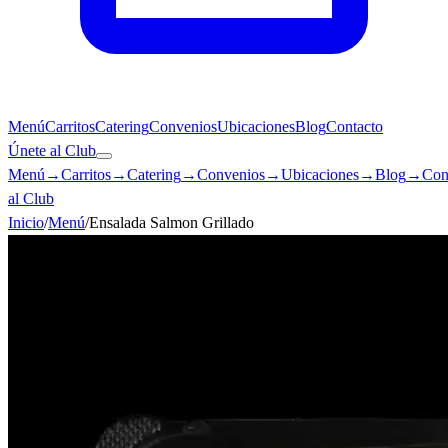
Menú
Carritos
Catering
Convenios
Ubicaciones
Blog
Contacto
Únete al Club
Menú
→
Carritos
→
Catering
→
Convenios
→
Ubicaciones
→
Blog
→
Con
al Club
Inicio
/
Menú
/
Ensalada Salmon Grillado