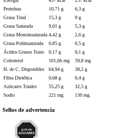
Energía
437 kcal
257 kcal
Proteínas
10,71 g
6,3 g
Grasa Total
15,3 g
9 g
Grasa Saturada
9,01 g
5,3 g
Grasa Monoinsaturada
4,42 g
2,6 g
Grasa Poliinsaturada
0,85 g
0,5 g
Ácidos Grasos Trans
0,17 g
0,1 g
Colesterol
101,66 mg
59,8 mg
H. de C. Disponibles
64,94 g
38,2 g
Fibra Dietética
0,68 g
0,4 g
Azúcares Totales
55,25 g
32,5 g
Sodio
221 mg
130 mg
Sellos de advertencia