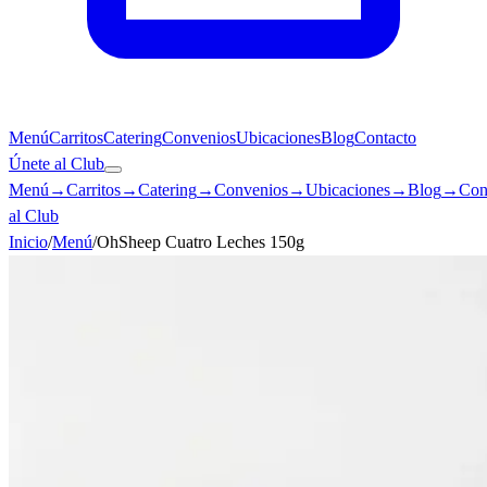
Menú
Carritos
Catering
Convenios
Ubicaciones
Blog
Contacto
Únete al Club
Menú
→
Carritos
→
Catering
→
Convenios
→
Ubicaciones
→
Blog
→
Con
al Club
Inicio
/
Menú
/
OhSheep Cuatro Leches 150g