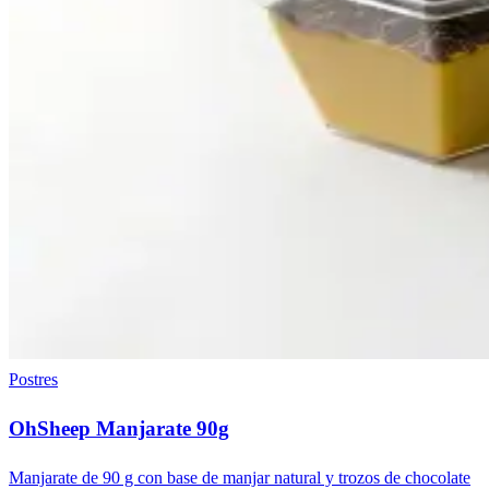
Postres
OhSheep Manjarate 90g
Manjarate de 90 g con base de manjar natural y trozos de chocolate