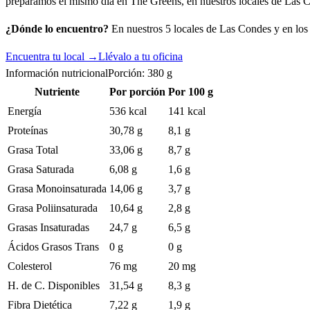
preparamos el mismo día en The Greens, en nuestros locales de Las 
¿Dónde lo encuentro?
En nuestros 5 locales de Las Condes y en los c
Encuentra tu local →
Llévalo a tu oficina
Información nutricional
Porción:
380
g
Nutriente
Por porción
Por 100 g
Energía
536 kcal
141 kcal
Proteínas
30,78 g
8,1 g
Grasa Total
33,06 g
8,7 g
Grasa Saturada
6,08 g
1,6 g
Grasa Monoinsaturada
14,06 g
3,7 g
Grasa Poliinsaturada
10,64 g
2,8 g
Grasas Insaturadas
24,7 g
6,5 g
Ácidos Grasos Trans
0 g
0 g
Colesterol
76 mg
20 mg
H. de C. Disponibles
31,54 g
8,3 g
Fibra Dietética
7,22 g
1,9 g