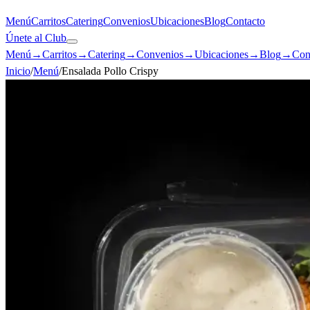
Menú
Carritos
Catering
Convenios
Ubicaciones
Blog
Contacto
Únete al Club
Menú
→
Carritos
→
Catering
→
Convenios
→
Ubicaciones
→
Blog
→
Con
Inicio
/
Menú
/
Ensalada Pollo Crispy