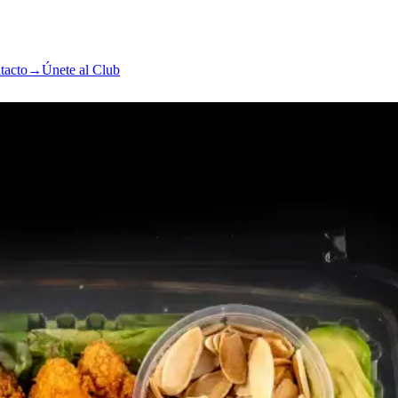
tacto
→
Únete al Club