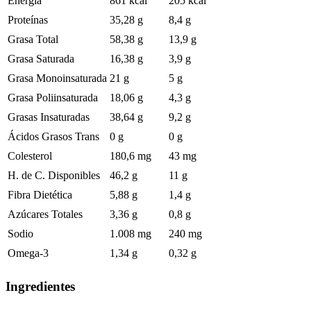
Energía
861 kcal
205 kcal
Proteínas
35,28 g
8,4 g
Grasa Total
58,38 g
13,9 g
Grasa Saturada
16,38 g
3,9 g
Grasa Monoinsaturada
21 g
5 g
Grasa Poliinsaturada
18,06 g
4,3 g
Grasas Insaturadas
38,64 g
9,2 g
Ácidos Grasos Trans
0 g
0 g
Colesterol
180,6 mg
43 mg
H. de C. Disponibles
46,2 g
11 g
Fibra Dietética
5,88 g
1,4 g
Azúcares Totales
3,36 g
0,8 g
Sodio
1.008 mg
240 mg
Omega-3
1,34 g
0,32 g
Ingredientes