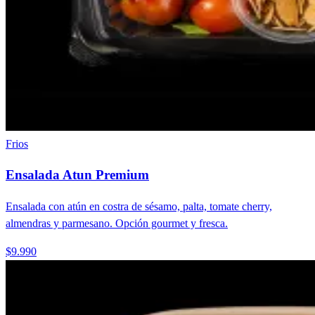
Frios
Ensalada Atun Premium
Ensalada con atún en costra de sésamo, palta, tomate cherry,
almendras y parmesano. Opción gourmet y fresca.
$9.990