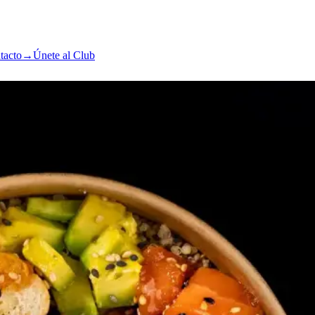
tacto
→
Únete al Club