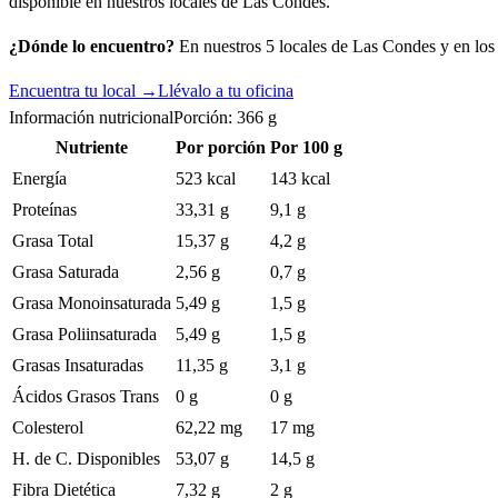
disponible en nuestros locales de Las Condes.
¿Dónde lo encuentro?
En nuestros 5 locales de Las Condes y en los c
Encuentra tu local →
Llévalo a tu oficina
Información nutricional
Porción:
366
g
Nutriente
Por porción
Por 100 g
Energía
523 kcal
143 kcal
Proteínas
33,31 g
9,1 g
Grasa Total
15,37 g
4,2 g
Grasa Saturada
2,56 g
0,7 g
Grasa Monoinsaturada
5,49 g
1,5 g
Grasa Poliinsaturada
5,49 g
1,5 g
Grasas Insaturadas
11,35 g
3,1 g
Ácidos Grasos Trans
0 g
0 g
Colesterol
62,22 mg
17 mg
H. de C. Disponibles
53,07 g
14,5 g
Fibra Dietética
7,32 g
2 g