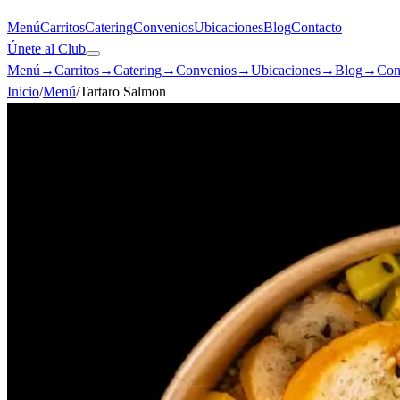
Menú
Carritos
Catering
Convenios
Ubicaciones
Blog
Contacto
Únete al Club
Menú
→
Carritos
→
Catering
→
Convenios
→
Ubicaciones
→
Blog
→
Con
Inicio
/
Menú
/
Tartaro Salmon