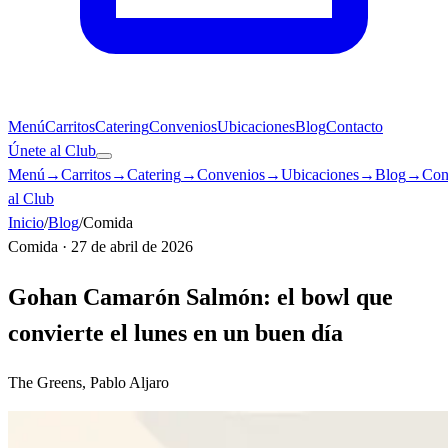
Menú
Carritos
Catering
Convenios
Ubicaciones
Blog
Contacto
Únete al Club
Menú
→
Carritos
→
Catering
→
Convenios
→
Ubicaciones
→
Blog
→
Con
al Club
Inicio
/
Blog
/
Comida
Comida
·
27 de abril de 2026
Gohan Camarón Salmón: el bowl que
convierte el lunes en un buen día
The Greens, Pablo Aljaro