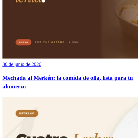
30 de junio de 2026
Mechada al Merkén: la comida de olla, lista para tu
almuerzo