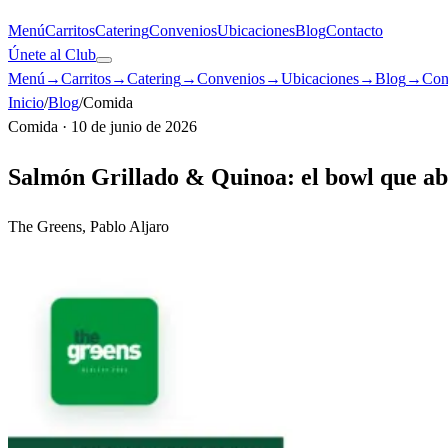
Menú
Carritos
Catering
Convenios
Ubicaciones
Blog
Contacto
Únete al Club
Menú
→
Carritos
→
Catering
→
Convenios
→
Ubicaciones
→
Blog
→
Con
Inicio
/
Blog
/
Comida
Comida
·
10 de junio de 2026
Salmón Grillado & Quinoa: el bowl que abr
The Greens, Pablo Aljaro