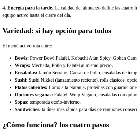
4. Energía para la tarde.
La calidad del almuerzo define las cuatro 
equipo activo hasta el cierre del día.
Variedad: sí hay opción para todos
El menú activo rota entre:
Bowls:
Power Bowl Falafel, Kobachi Atún Spicy, Gohan Camar
Wraps:
Mechada, Pollo y Falafel al mismo precio.
Ensaladas:
Jamón Serrano, Caesar de Pollo, ensaladas de tem
Sushi:
Sushi Nikkei (lanzamiento reciente), rolls clásicos, opc
Platos calientes:
Lomo a la Naranja, proteínas con guarniciones
Opciones veganas:
Falafel, Wrap Vegano, ensaladas con quinoa
Sopas:
temporada otoño-invierno.
Sándwiches:
la línea más rápida para días de reuniones consecuti
¿Cómo funciona? los cuatro pasos