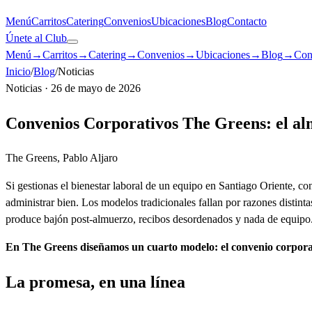
Menú
Carritos
Catering
Convenios
Ubicaciones
Blog
Contacto
Únete al Club
Menú
→
Carritos
→
Catering
→
Convenios
→
Ubicaciones
→
Blog
→
Con
Inicio
/
Blog
/
Noticias
Noticias
·
26 de mayo de 2026
Convenios Corporativos The Greens: el alm
The Greens, Pablo Aljaro
Si gestionas el bienestar laboral de un equipo en Santiago Oriente, co
administrar bien. Los modelos tradicionales fallan por razones distinta
produce bajón post-almuerzo, recibos desordenados y nada de equipo
En The Greens diseñamos un cuarto modelo: el convenio corpora
La promesa, en una línea