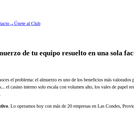
tacto
→
Únete al Club
uerzo de tu equipo resuelto en una sola fac
noces el problema: el almuerzo es uno de los beneficios más valorados p
s... el casino interno solo escala con volumen alto, los vales de papel re
.
tivo
. Lo operamos hoy con más de 20 empresas en Las Condes, Provid