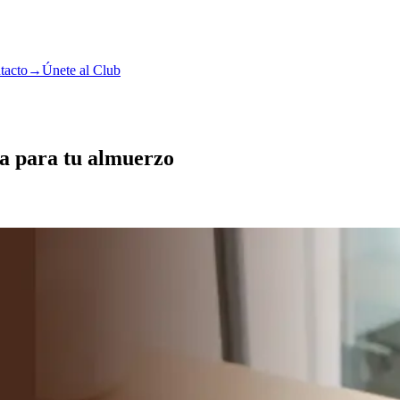
tacto
→
Únete al Club
ta para tu almuerzo