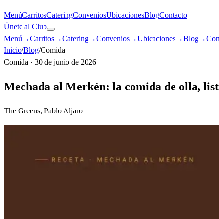
Menú
Carritos
Catering
Convenios
Ubicaciones
Blog
Contacto
Únete al Club
Menú
→
Carritos
→
Catering
→
Convenios
→
Ubicaciones
→
Blog
→
Con
Inicio
/
Blog
/
Comida
Comida
·
30 de junio de 2026
Mechada al Merkén: la comida de olla, lis
The Greens, Pablo Aljaro