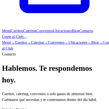
Menú
Carritos
Catering
Convenios
Ubicaciones
Blog
Contacto
Únete al Club
Menú
→
Carritos
→
Catering
→
Convenios
→
Ubicaciones
→
Blog
→
Con
al Club
Contacto
Hablemos.
Te respondemos
hoy.
Carritos, catering, convenios o solo ganas de almorzar bien.
Cuéntanos qué necesitas y te contestamos dentro del día hábil.