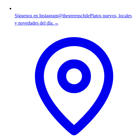
Síguenos en Instagram
@thegreenschile
Platos nuevos, locales
y novedades del día.
→