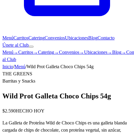
Menú
Carritos
Catering
Convenios
Ubicaciones
Blog
Contacto
Únete al Club
Menú
→
Carritos
→
Catering
→
Convenios
→
Ubicaciones
→
Blog
→
Con
al Club
Inicio
/
Menú
/
Wild Prot Galleta Choco Chips 54g
THE GREENS
Barritas y Snacks
Wild Prot Galleta Choco Chips 54g
$2.590
HECHO HOY
La Galleta de Proteína Wild de Choco Chips es una galleta blanda
cargada de chips de chocolate, con proteína vegetal, sin azúcar,