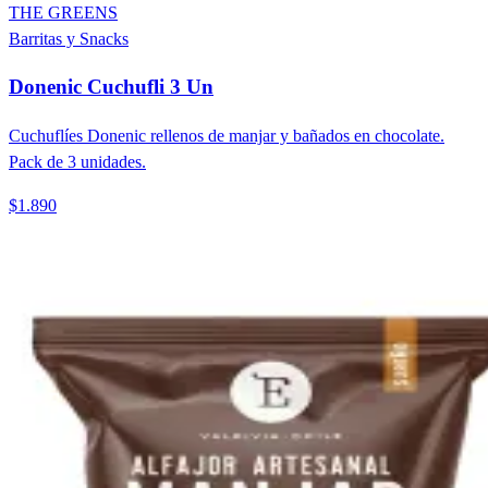
THE GREENS
Barritas y Snacks
Donenic Cuchufli 3 Un
Cuchuflíes Donenic rellenos de manjar y bañados en chocolate.
Pack de 3 unidades.
$1.890