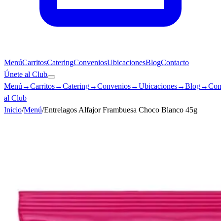
Menú
Carritos
Catering
Convenios
Ubicaciones
Blog
Contacto
Únete al Club
Menú
→
Carritos
→
Catering
→
Convenios
→
Ubicaciones
→
Blog
→
Con
al Club
Inicio
/
Menú
/
Entrelagos Alfajor Frambuesa Choco Blanco 45g