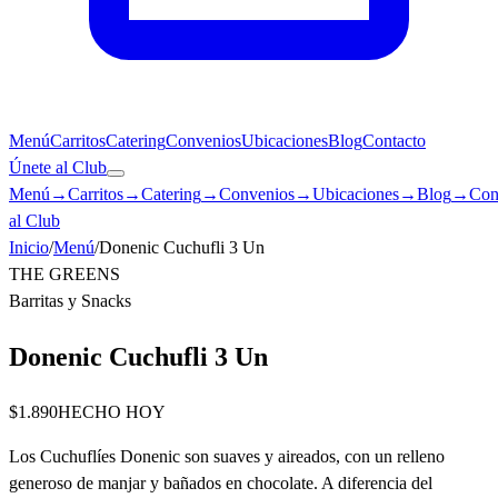
Menú
Carritos
Catering
Convenios
Ubicaciones
Blog
Contacto
Únete al Club
Menú
→
Carritos
→
Catering
→
Convenios
→
Ubicaciones
→
Blog
→
Con
al Club
Inicio
/
Menú
/
Donenic Cuchufli 3 Un
THE GREENS
Barritas y Snacks
Donenic Cuchufli 3 Un
$1.890
HECHO HOY
Los Cuchuflíes Donenic son suaves y aireados, con un relleno
generoso de manjar y bañados en chocolate. A diferencia del