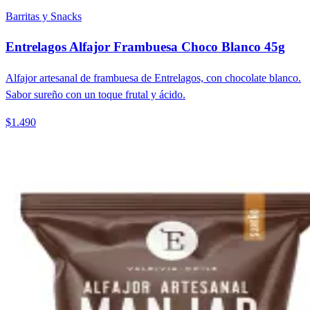
Barritas y Snacks
Entrelagos Alfajor Frambuesa Choco Blanco 45g
Alfajor artesanal de frambuesa de Entrelagos, con chocolate blanco.
Sabor sureño con un toque frutal y ácido.
$1.490