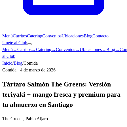
Menú
Carritos
Catering
Convenios
Ubicaciones
Blog
Contacto
Únete al Club
Menú
→
Carritos
→
Catering
→
Convenios
→
Ubicaciones
→
Blog
→
Con
al Club
Inicio
/
Blog
/
Comida
Comida
·
4 de marzo de 2026
Tártaro Salmón The Greens: Versión
teriyaki + mango fresca y premium para
tu almuerzo en Santiago
The Greens, Pablo Aljaro