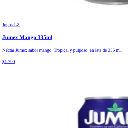
Jugos J-Z
Jumex Mango 335ml
Néctar Jumex sabor mango. Tropical y pulposo, en lata de 335 ml.
$1.790