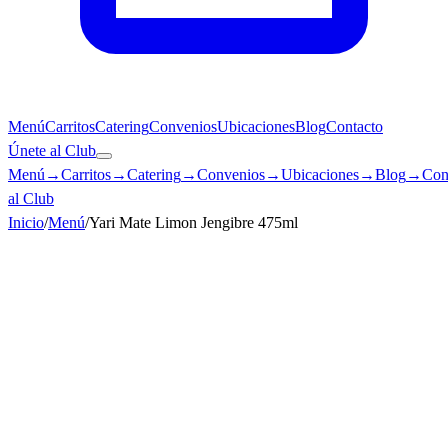
Menú
Carritos
Catering
Convenios
Ubicaciones
Blog
Contacto
Únete al Club
Menú
→
Carritos
→
Catering
→
Convenios
→
Ubicaciones
→
Blog
→
Con
al Club
Inicio
/
Menú
/
Yari Mate Limon Jengibre 475ml