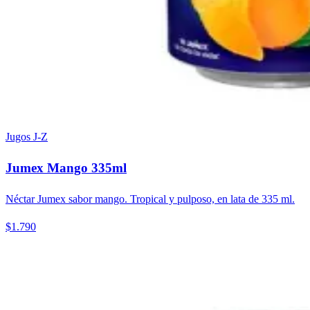
Jugos J-Z
Jumex Mango 335ml
Néctar Jumex sabor mango. Tropical y pulposo, en lata de 335 ml.
$1.790