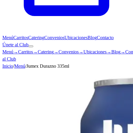
Menú
Carritos
Catering
Convenios
Ubicaciones
Blog
Contacto
Únete al Club
Menú
→
Carritos
→
Catering
→
Convenios
→
Ubicaciones
→
Blog
→
Con
al Club
Inicio
/
Menú
/
Jumex Durazno 335ml