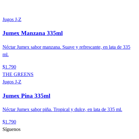
Jugos J-Z
Jumex Manzana 335ml
Néctar Jumex sabor manzana. Suave y refrescante, en lata de 335
ml.
$1.790
THE GREENS
Jugos J-Z
Jumex Pina 335ml
Néctar Jumex sabor piña. Tropical y dulce, en lata de 335 ml.
$1.790
Síguenos