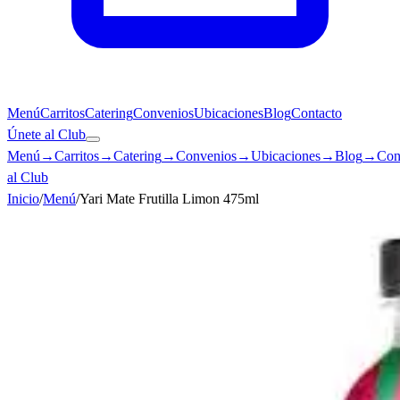
Menú
Carritos
Catering
Convenios
Ubicaciones
Blog
Contacto
Únete al Club
Menú
→
Carritos
→
Catering
→
Convenios
→
Ubicaciones
→
Blog
→
Con
al Club
Inicio
/
Menú
/
Yari Mate Frutilla Limon 475ml