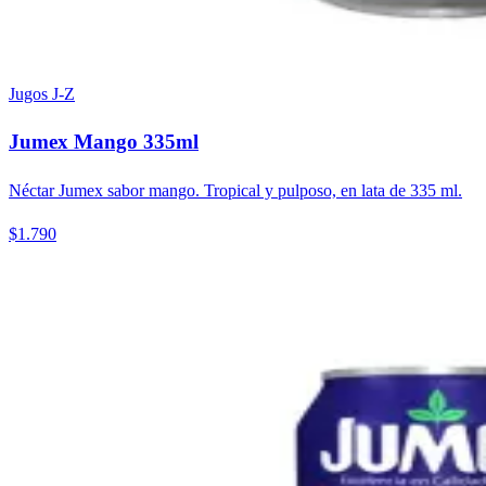
Jugos J-Z
Jumex Mango 335ml
Néctar Jumex sabor mango. Tropical y pulposo, en lata de 335 ml.
$1.790