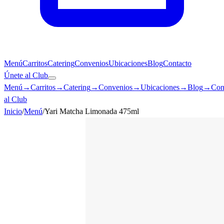
Menú
Carritos
Catering
Convenios
Ubicaciones
Blog
Contacto
Únete al Club
Menú
→
Carritos
→
Catering
→
Convenios
→
Ubicaciones
→
Blog
→
Con
al Club
Inicio
/
Menú
/
Yari Matcha Limonada 475ml