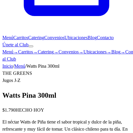
Menú
Carritos
Catering
Convenios
Ubicaciones
Blog
Contacto
Únete al Club
Menú
→
Carritos
→
Catering
→
Convenios
→
Ubicaciones
→
Blog
→
Con
al Club
Inicio
/
Menú
/
Watts Pina 300ml
THE GREENS
Jugos J-Z
Watts Pina 300ml
$1.790
HECHO HOY
El néctar Watts de Piña tiene el sabor tropical y dulce de la piña,
refrescante y muy fácil de tomar. Un clásico chileno para tu día. En