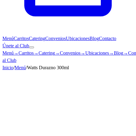
Menú
Carritos
Catering
Convenios
Ubicaciones
Blog
Contacto
Únete al Club
Menú
→
Carritos
→
Catering
→
Convenios
→
Ubicaciones
→
Blog
→
Con
al Club
Inicio
/
Menú
/
Watts Durazno 300ml