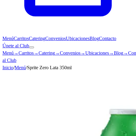
Menú
Carritos
Catering
Convenios
Ubicaciones
Blog
Contacto
Únete al Club
Menú
→
Carritos
→
Catering
→
Convenios
→
Ubicaciones
→
Blog
→
Con
al Club
Inicio
/
Menú
/
Sprite Zero Lata 350ml