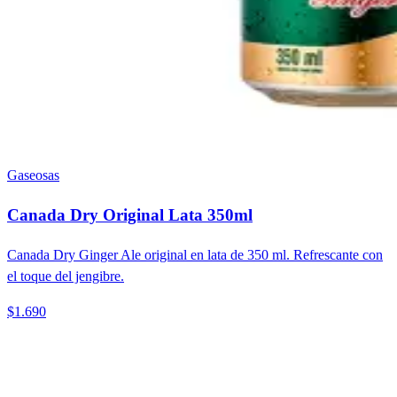
Gaseosas
Canada Dry Original Lata 350ml
Canada Dry Ginger Ale original en lata de 350 ml. Refrescante con
el toque del jengibre.
$1.690