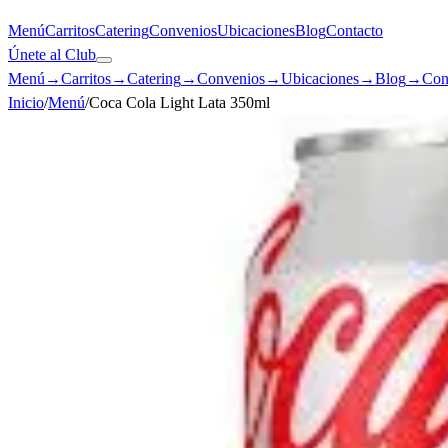
Menú
Carritos
Catering
Convenios
Ubicaciones
Blog
Contacto
Únete al Club
Menú
→
Carritos
→
Catering
→
Convenios
→
Ubicaciones
→
Blog
→
Con
Inicio
/
Menú
/
Coca Cola Light Lata 350ml