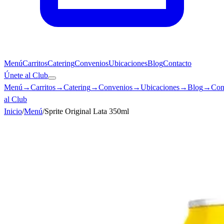
Menú
Carritos
Catering
Convenios
Ubicaciones
Blog
Contacto
Únete al Club
Menú
→
Carritos
→
Catering
→
Convenios
→
Ubicaciones
→
Blog
→
Con
al Club
Inicio
/
Menú
/
Sprite Original Lata 350ml