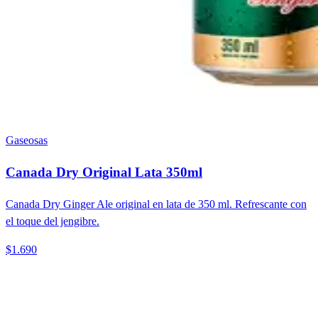
Gaseosas
Canada Dry Original Lata 350ml
Canada Dry Ginger Ale original en lata de 350 ml. Refrescante con
el toque del jengibre.
$1.690