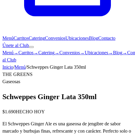
Menú
Carritos
Catering
Convenios
Ubicaciones
Blog
Contacto
Únete al Club
Menú
→
Carritos
→
Catering
→
Convenios
→
Ubicaciones
→
Blog
→
Con
al Club
Inicio
/
Menú
/
Schweppes Ginger Lata 350ml
THE GREENS
Gaseosas
Schweppes Ginger Lata 350ml
$1.690
HECHO HOY
El Schweppes Ginger Ale es una gaseosa de jengibre de sabor
marcado y burbujas finas, refrescante y con carácter. Perfecto solo o