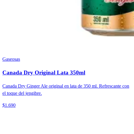
Gaseosas
Canada Dry Original Lata 350ml
Canada Dry Ginger Ale original en lata de 350 ml. Refrescante con
el toque del jengibre.
$1.690