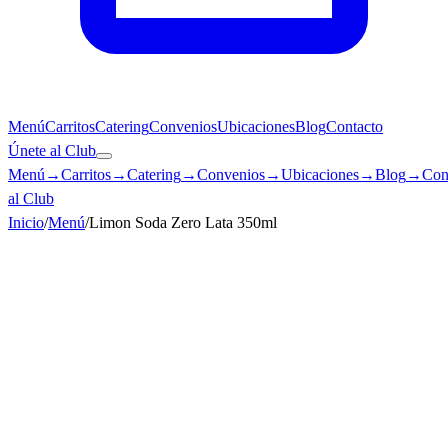
Menú
Carritos
Catering
Convenios
Ubicaciones
Blog
Contacto
Únete al Club
Menú
→
Carritos
→
Catering
→
Convenios
→
Ubicaciones
→
Blog
→
Con
al Club
Inicio
/
Menú
/
Limon Soda Zero Lata 350ml