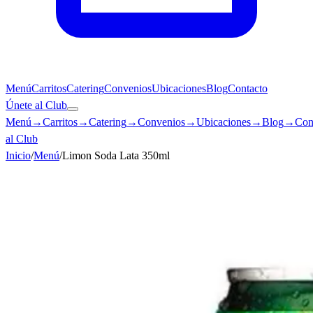
Menú
Carritos
Catering
Convenios
Ubicaciones
Blog
Contacto
Únete al Club
Menú
→
Carritos
→
Catering
→
Convenios
→
Ubicaciones
→
Blog
→
Con
al Club
Inicio
/
Menú
/
Limon Soda Lata 350ml