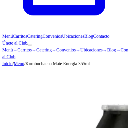
Menú
Carritos
Catering
Convenios
Ubicaciones
Blog
Contacto
Únete al Club
Menú
→
Carritos
→
Catering
→
Convenios
→
Ubicaciones
→
Blog
→
Con
al Club
Inicio
/
Menú
/
Kombuchacha Mate Energia 355ml