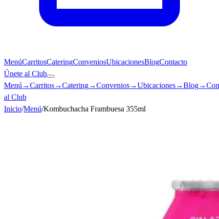
Menú
Carritos
Catering
Convenios
Ubicaciones
Blog
Contacto
Únete al Club
Menú
→
Carritos
→
Catering
→
Convenios
→
Ubicaciones
→
Blog
→
Con
al Club
Inicio
/
Menú
/
Kombuchacha Frambuesa 355ml