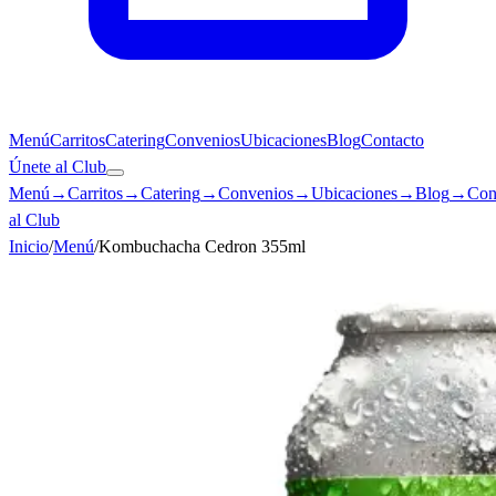
Menú
Carritos
Catering
Convenios
Ubicaciones
Blog
Contacto
Únete al Club
Menú
→
Carritos
→
Catering
→
Convenios
→
Ubicaciones
→
Blog
→
Con
al Club
Inicio
/
Menú
/
Kombuchacha Cedron 355ml