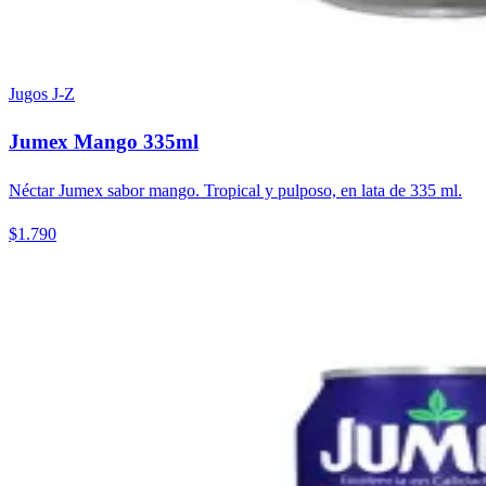
Jugos J-Z
Jumex Mango 335ml
Néctar Jumex sabor mango. Tropical y pulposo, en lata de 335 ml.
$1.790