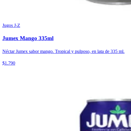
Jugos J-Z
Jumex Mango 335ml
Néctar Jumex sabor mango. Tropical y pulposo, en lata de 335 ml.
$1.790