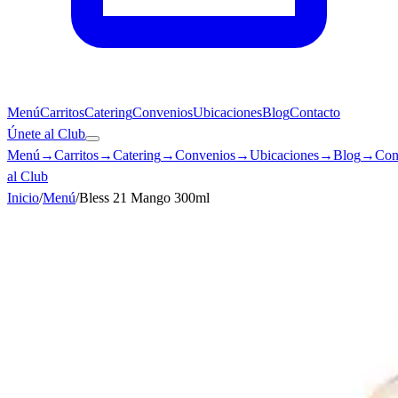
Menú
Carritos
Catering
Convenios
Ubicaciones
Blog
Contacto
Únete al Club
Menú
→
Carritos
→
Catering
→
Convenios
→
Ubicaciones
→
Blog
→
Con
al Club
Inicio
/
Menú
/
Bless 21 Mango 300ml