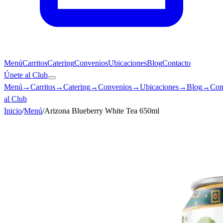
Menú
Carritos
Catering
Convenios
Ubicaciones
Blog
Contacto
Únete al Club
Menú
→
Carritos
→
Catering
→
Convenios
→
Ubicaciones
→
Blog
→
Con
al Club
Inicio
/
Menú
/
Arizona Blueberry White Tea 650ml