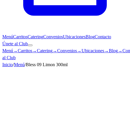
Menú
Carritos
Catering
Convenios
Ubicaciones
Blog
Contacto
Únete al Club
Menú
→
Carritos
→
Catering
→
Convenios
→
Ubicaciones
→
Blog
→
Con
al Club
Inicio
/
Menú
/
Bless 09 Limon 300ml