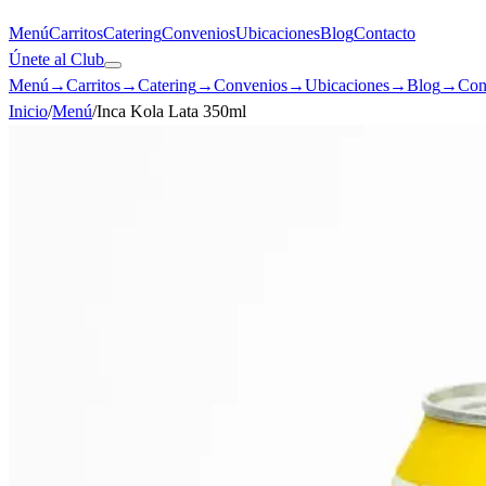
Menú
Carritos
Catering
Convenios
Ubicaciones
Blog
Contacto
Únete al Club
Menú
→
Carritos
→
Catering
→
Convenios
→
Ubicaciones
→
Blog
→
Con
Inicio
/
Menú
/
Inca Kola Lata 350ml