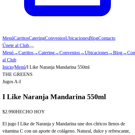
Menú
Carritos
Catering
Convenios
Ubicaciones
Blog
Contacto
Únete al Club
Menú
→
Carritos
→
Catering
→
Convenios
→
Ubicaciones
→
Blog
→
Con
al Club
Inicio
/
Menú
/
I Like Naranja Mandarina 550ml
THE GREENS
Jugos A-I
I Like Naranja Mandarina 550ml
$2.990
HECHO HOY
El jugo I Like de Naranja y Mandarina une dos cítricos llenos de
vitamina C con un aporte de colágeno. Natural, dulce y refrescante,