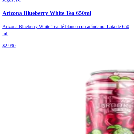
Arizona Blueberry White Tea 650ml
Arizona Blueberry White Tea: té blanco con arándano. Lata de 650
ml.
$2.990