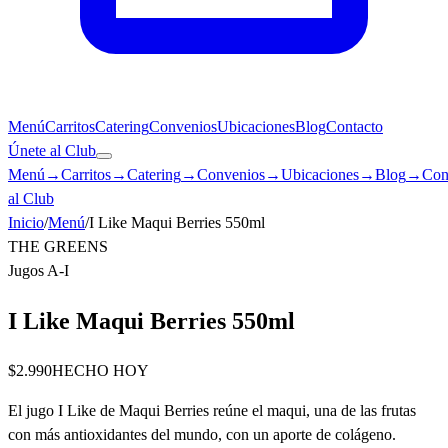
Menú
Carritos
Catering
Convenios
Ubicaciones
Blog
Contacto
Únete al Club
Menú
→
Carritos
→
Catering
→
Convenios
→
Ubicaciones
→
Blog
→
Con
al Club
Inicio
/
Menú
/
I Like Maqui Berries 550ml
THE GREENS
Jugos A-I
I Like Maqui Berries 550ml
$2.990
HECHO HOY
El jugo I Like de Maqui Berries reúne el maqui, una de las frutas
con más antioxidantes del mundo, con un aporte de colágeno.