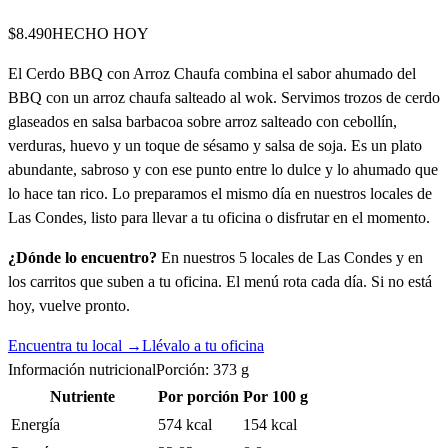
$8.490
HECHO HOY
El Cerdo BBQ con Arroz Chaufa combina el sabor ahumado del
BBQ con un arroz chaufa salteado al wok. Servimos trozos de cerdo
glaseados en salsa barbacoa sobre arroz salteado con cebollín,
verduras, huevo y un toque de sésamo y salsa de soja. Es un plato
abundante, sabroso y con ese punto entre lo dulce y lo ahumado que
lo hace tan rico. Lo preparamos el mismo día en nuestros locales de
Las Condes, listo para llevar a tu oficina o disfrutar en el momento.
¿Dónde lo encuentro?
En nuestros 5 locales de Las Condes y en
los carritos que suben a tu oficina. El menú rota cada día. Si no está
hoy, vuelve pronto.
Encuentra tu local →
Llévalo a tu oficina
Información nutricional
Porción:
373
g
Nutriente
Por porción
Por 100 g
Energía
574 kcal
154 kcal