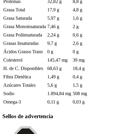
Proteínas
32,82 g
8,8 g
Grasa Total
17,9 g
4,8 g
Grasa Saturada
5,97 g
1,6 g
Grasa Monoinsaturada
7,46 g
2 g
Grasa Poliinsaturada
2,24 g
0,6 g
Grasas Insaturadas
9,7 g
2,6 g
Ácidos Grasos Trans
0 g
0 g
Colesterol
145,47 mg
39 mg
H. de C. Disponibles
68,63 g
18,4 g
Fibra Dietética
1,49 g
0,4 g
Azúcares Totales
5,6 g
1,5 g
Sodio
1.894,84 mg
508 mg
Omega-3
0,11 g
0,03 g
Sellos de advertencia