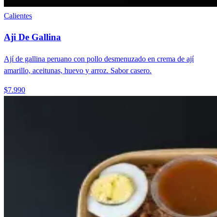
Calientes
Aji De Gallina
Ají de gallina peruano con pollo desmenuzado en crema de ají
amarillo, aceitunas, huevo y arroz. Sabor casero.
$7.990