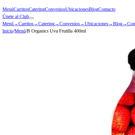
Menú
Carritos
Catering
Convenios
Ubicaciones
Blog
Contacto
Únete al Club
Menú
→
Carritos
→
Catering
→
Convenios
→
Ubicaciones
→
Blog
→
Con
Inicio
/
Menú
/
B Organics Uva Frutilla 400ml