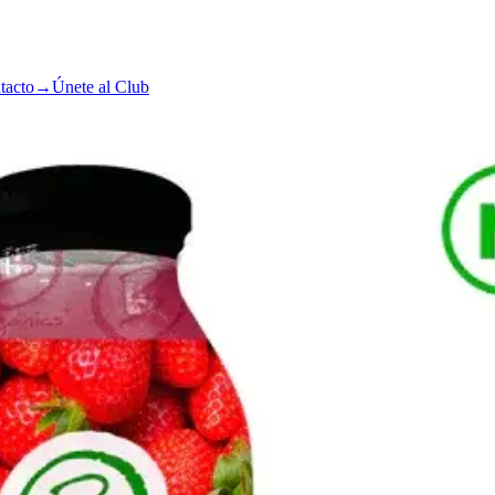
tacto
→
Únete al Club