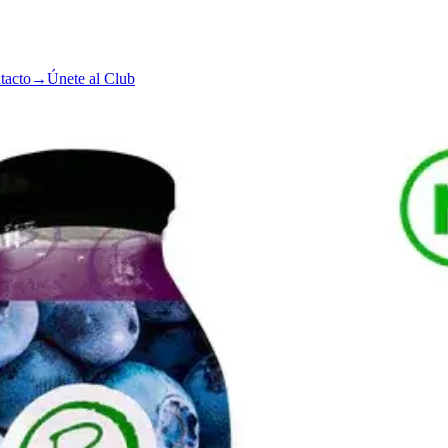
tacto
→
Únete al Club