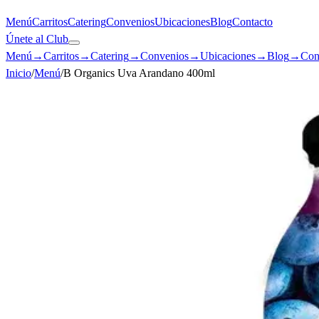
Menú
Carritos
Catering
Convenios
Ubicaciones
Blog
Contacto
Únete al Club
Menú
→
Carritos
→
Catering
→
Convenios
→
Ubicaciones
→
Blog
→
Con
Inicio
/
Menú
/
B Organics Uva Arandano 400ml