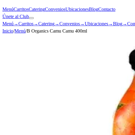
Menú
Carritos
Catering
Convenios
Ubicaciones
Blog
Contacto
Únete al Club
Menú
→
Carritos
→
Catering
→
Convenios
→
Ubicaciones
→
Blog
→
Con
Inicio
/
Menú
/
B Organics Camu Camu 400ml