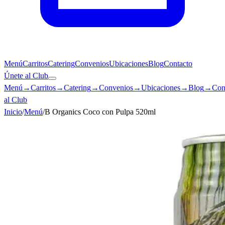
Menú
Carritos
Catering
Convenios
Ubicaciones
Blog
Contacto
Únete al Club
Menú
→
Carritos
→
Catering
→
Convenios
→
Ubicaciones
→
Blog
→
Con
al Club
Inicio
/
Menú
/
B Organics Coco con Pulpa 520ml