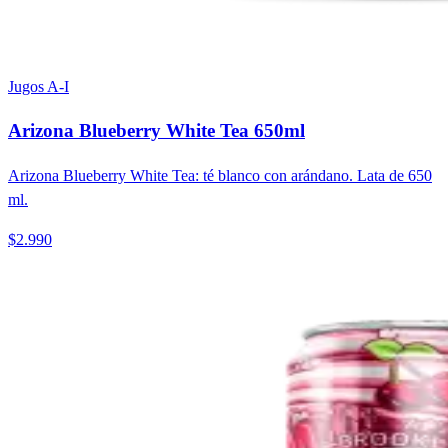
Jugos A-I
Arizona Blueberry White Tea 650ml
Arizona Blueberry White Tea: té blanco con arándano. Lata de 650
ml.
$2.990