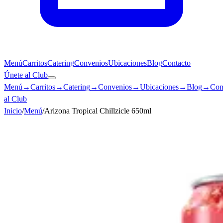
Menú
Carritos
Catering
Convenios
Ubicaciones
Blog
Contacto
Únete al Club
Menú
→
Carritos
→
Catering
→
Convenios
→
Ubicaciones
→
Blog
→
Con
al Club
Inicio
/
Menú
/
Arizona Tropical Chillzicle 650ml