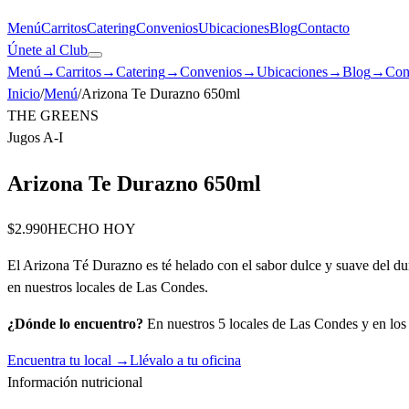
Menú
Carritos
Catering
Convenios
Ubicaciones
Blog
Contacto
Únete al Club
Menú
→
Carritos
→
Catering
→
Convenios
→
Ubicaciones
→
Blog
→
Con
Inicio
/
Menú
/
Arizona Te Durazno 650ml
THE GREENS
Jugos A-I
Arizona Te Durazno 650ml
$2.990
HECHO HOY
El Arizona Té Durazno es té helado con el sabor dulce y suave del du
en nuestros locales de Las Condes.
¿Dónde lo encuentro?
En nuestros 5 locales de Las Condes y en los c
Encuentra tu local →
Llévalo a tu oficina
Información nutricional